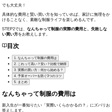
でも大丈夫！
具体的な費用と賢い買い方を知っていれば、家計に無理をか
けることなく、素敵な制服ライフを楽しめるんです。
STEP2では、
なんちゃって制服の実際の費用と、失敗しな
い買い方
をお教えします。
目次
1.
なんちゃって制服の費用は
2.
これって高い？安い？比較で納得
3.
実際の買い方：何から始める？
4.
予算オーバーを防ぐ3つのコツ
5.
まとめ
なんちゃって制服の費用は
新入生が一番知りたい「実際いくらかかるの？」にズバリお
答えします。