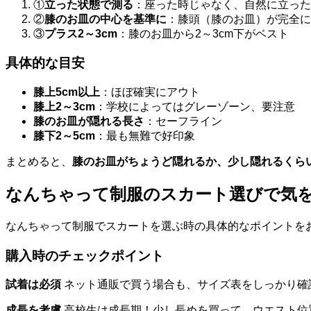
①
立った状態で測る
：座った時じゃなく、自然に立った
②
膝のお皿の中心を基準に
：膝頭（膝のお皿）が完全に
③
プラス2～3cm
：膝のお皿から2～3cm下がベスト
具体的な目安
膝上5cm以上
：ほぼ確実にアウト
膝上2～3cm
：学校によってはグレーゾーン、要注意
膝のお皿が隠れる長さ
：セーフライン
膝下2～5cm
：最も無難で好印象
まとめると、
膝のお皿がちょうど隠れるか、少し隠れるくら
なんちゃって制服のスカート選びで気
なんちゃって制服でスカートを選ぶ時の具体的なポイントを
購入時のチェックポイント
試着は必須
ネット通販で買う場合も、サイズ表をしっかり確
成長を考慮
高校生は成長期！少し長めを買って、ウエスト位