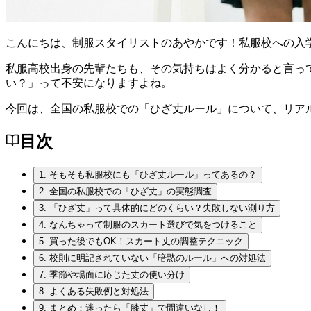
こんにちは、制服スタイリストのあやかです！私服校への入
私服高校出身の先輩たちも、その気持ちはよく分かると言っ
い？」って不安になりますよね。
今回は、全国の私服校での「ひざ丈ルール」について、リア
目次
1.
そもそも私服校にも「ひざ丈ルール」ってあるの？
2.
全国の私服校での「ひざ丈」の実態調査
3.
「ひざ丈」って具体的にどのくらい？失敗しない測り方
4.
なんちゃって制服のスカート選びで気をつけること
5.
買った後でもOK！スカート丈の調整テクニック
6.
校則に明記されていない「暗黙のルール」への対処法
7.
季節や場面に応じた丈の使い分け
8.
よくある失敗例と対処法
9.
まとめ：迷ったら「膝丈」で間違いなし！