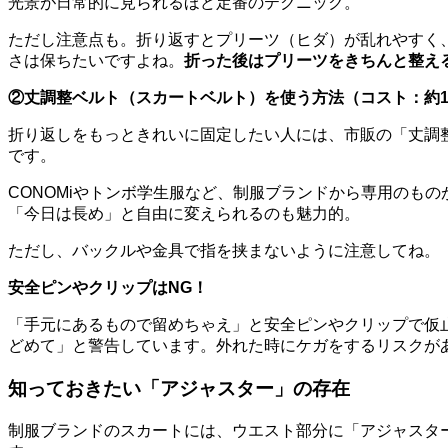
光景が日常的に見られるほど定番のテクニック。
ただし注意点も。折り返すとプリーツ（ヒダ）が乱れやすく
さは保ちたいですよね。
折った後はプリーツをきちんと整え
②丈調整ベルト（スカートベルト）を使う方法（コスト：約1,00
折り返しをもっときれいに固定したい人には、市販の「丈調
です。
CONOMiやトンボ学生服など、制服ブランドから専用のも
「今日は長め」と自由に変えられるのも魅力的。
ただし、バックルや金具で指を挟まないように注意してね。
安全ピンやクリップはNG！
「手元にあるもので留めちゃえ」と安全ピンやクリップで仮
どめて」と警告しています。外れた時にケガをするリスクが
知っておきたい「アジャスター」の存在
制服ブランドのスカートには、ウエスト部分に「アジャスタ